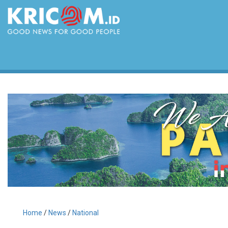
Home
/
News
/
National