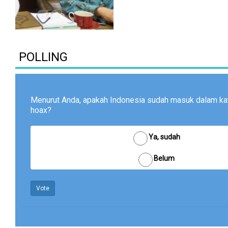
POLLING
Menurut Anda, apakah Indonesia sudah masuk dalam kat
hoax?
Ya, sudah
Belum
Vote