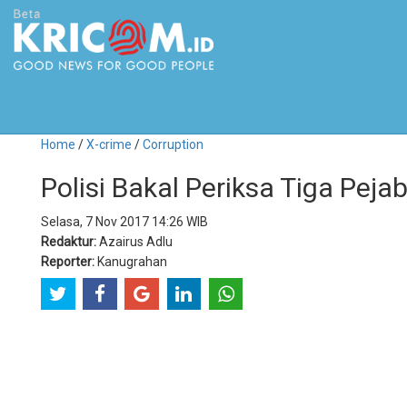
Home
/
X-crime
/
Corruption
Polisi Bakal Periksa Tiga Pej
Selasa, 7 Nov 2017 14:26 WIB
Redaktur:
Azairus Adlu
Reporter:
Kanugrahan