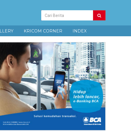
Pencarian
Berita
LLERY
KRICOM CORNER
INDEX