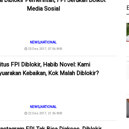
a Diblokir Pemerintah, FPI Serukan Boikot
Media Sosial
,
NEWS
NATIONAL
23 Des 2017, 07:56 WIB
itus FPI Diblokir, Habib Novel: Kami
uarakan Kebaikan, Kok Malah Diblokir?
,
NEWS
NATIONAL
22 Des 2017, 21:36 WIB