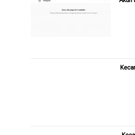
Akun 
Kecam