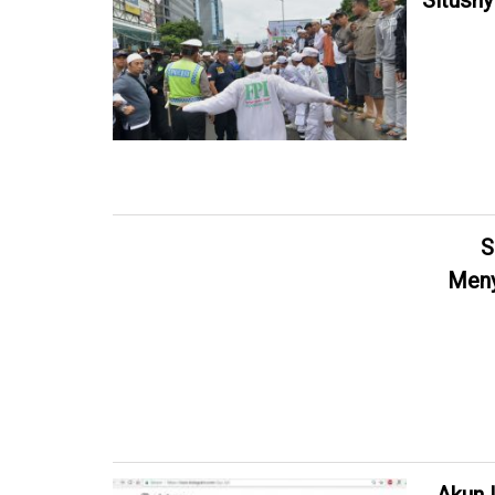
Situsny
S
Meny