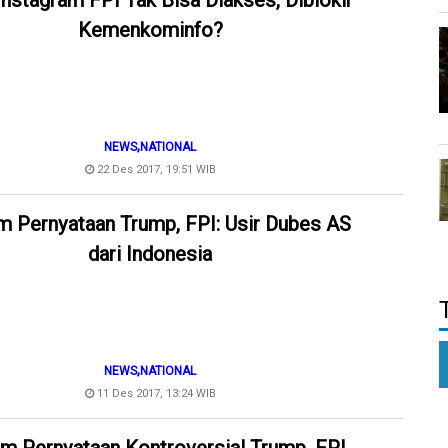
Instagram FPI Tak Bisa Diakses, Diblokir
Kemenkominfo?
,
NEWS
NATIONAL
22 Des 2017, 19:51 WIB
 Pernyataan Trump, FPI: Usir Dubes AS
dari Indonesia
,
NEWS
NATIONAL
11 Des 2017, 13:24 WIB