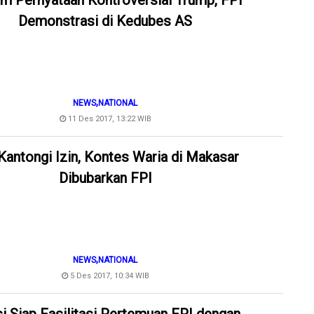
m Pernyataan Kontroversial Trump, FPI
Demonstrasi di Kedubes AS
,
NEWS
NATIONAL
11 Des 2017, 13:22 WIB
Kantongi Izin, Kontes Waria di Makasar
Dibubarkan FPI
,
NEWS
NATIONAL
5 Des 2017, 10:34 WIB