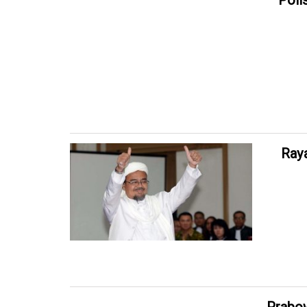
Poli
Raya