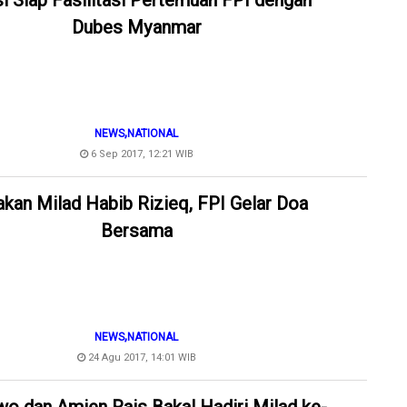
si Siap Fasilitasi Pertemuan FPI dengan
Dubes Myanmar
,
NEWS
NATIONAL
6 Sep 2017, 12:21 WIB
kan Milad Habib Rizieq, FPI Gelar Doa
Bersama
,
NEWS
NATIONAL
24 Agu 2017, 14:01 WIB