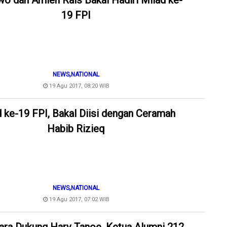
o dan Amien Rais Bakal Hadiri Milad ke-
19 FPI
,
NEWS
NATIONAL
19 Agu 2017, 08:20 WIB
 ke-19 FPI, Bakal Diisi dengan Ceramah
Habib Rizieq
,
NEWS
NATIONAL
19 Agu 2017, 07:02 WIB