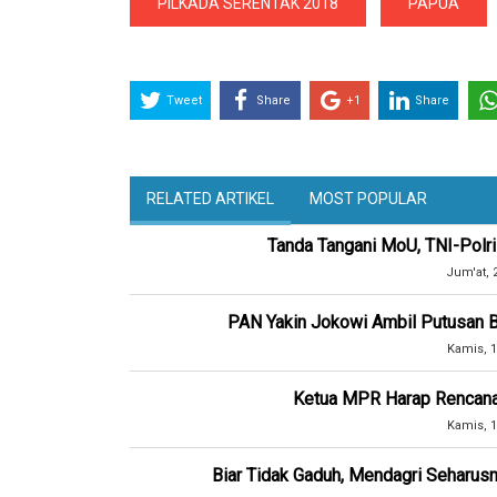
PILKADA SERENTAK 2018
PAPUA
Tweet
Share
+1
Share
RELATED ARTIKEL
MOST POPULAR
Tanda Tangani MoU, TNI-Polr
Jum'at, 
PAN Yakin Jokowi Ambil Putusan Bij
Kamis, 1
Ketua MPR Harap Rencana P
Kamis, 1
Biar Tidak Gaduh, Mendagri Seharusn