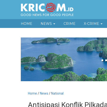
HOME
NEWS
CRIME
X-CRIME
Home
/
News
/
National
Antisipasi Konflik Pilka