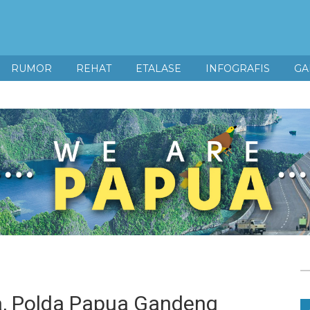
RUMOR
REHAT
ETALASE
INFOGRAFIS
GA
da, Polda Papua Gandeng