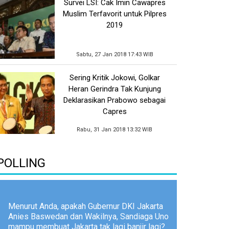
Survei LSI: Cak Imin Cawapres
Muslim Terfavorit untuk Pilpres
2019
Sabtu, 27 Jan 2018 17:43 WIB
Sering Kritik Jokowi, Golkar
Heran Gerindra Tak Kunjung
Deklarasikan Prabowo sebagai
Capres
Rabu, 31 Jan 2018 13:32 WIB
POLLING
Menurut Anda, apakah Gubernur DKI Jakarta
Anies Baswedan dan Wakilnya, Sandiaga Uno
mampu membuat Jakarta tak lagi banjir lagi?