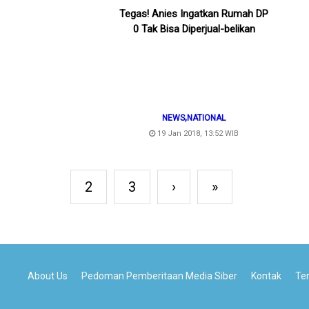
Tegas! Anies Ingatkan Rumah DP
0 Tak Bisa Diperjual-belikan
,
NEWS
NATIONAL
19 Jan 2018, 13:52 WIB
2
3
›
»
About Us
Pedoman Pemberitaan Media Siber
Kontak
Te