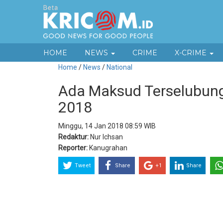
HOME
NEWS
CRIME
X-CRIME
Home
/
News
/
National
Ada Maksud Terselubung 
2018
Minggu, 14 Jan 2018 08:59 WIB
Redaktur:
Nur Ichsan
Reporter:
Kanugrahan
Tweet
Share
+1
Share