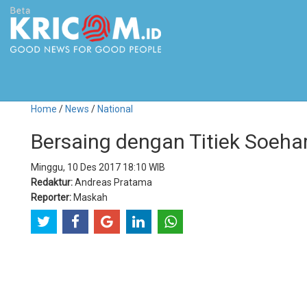
Home
/
News
/
National
Bersaing dengan Titiek Soeha
Minggu, 10 Des 2017 18:10 WIB
Redaktur:
Andreas Pratama
Reporter:
Maskah