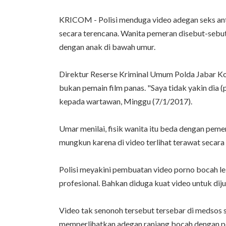
KRICOM - Polisi menduga video adegan seks an
secara terencana. Wanita pemeran disebut-sebu
dengan anak di bawah umur.
Direktur Reserse Kriminal Umum Polda Jabar K
bukan pemain film panas. "Saya tidak yakin dia (p
kepada wartawan, Minggu (7/1/2017).
Umar menilai, fisik wanita itu beda dengan pemer
mungkun karena di video terlihat terawat secara f
Polisi meyakini pembuatan video porno bocah l
profesional. Bahkan diduga kuat video untuk di
Video tak senonoh tersebut tersebar di medsos s
memperlihatkan adegan ranjang bocah dengan p