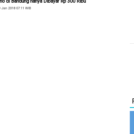
no di Bandung hanya Dibayar Rp 300 Ribu
9 Jan 2018 07:11 WIB