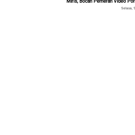
Miris, Bocah Pemeran Video Por
Selasa, 