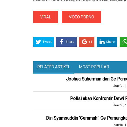
VIRAL
VIDEO PORNO
Tweet
Share
+1
Share
RELATED ARTIKEL
MOST POPULAR
Joshua Suherman dan Ge Pam
Jum'at, 1
Polisi akan Konfrontir Dewi
Jum'at, 1
Din Syamsuddin 'Ceramahi' Ge Pamungk
Kamis, 1