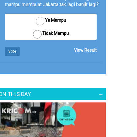
mampu membuat Jakarta tak lagi banjir lagi?
Ya Mampu
Tidak Mampu
View Result
Vote
ON THIS DAY
+