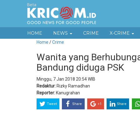
HOME
NEWS
CRIME
X-CRIME
Home
/
Crime
Wanita yang Berhubunga
Bandung diduga PSK
Minggu, 7 Jan 2018 20:54 WIB
Redaktur:
Rizky Ramadhan
Reporter:
Kanugrahan
Tweet
Share
+1
Share