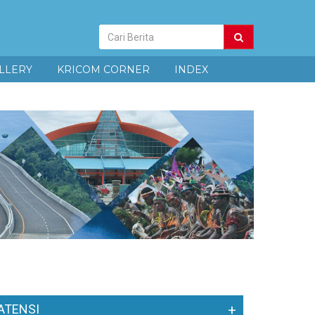
Pencarian
Berita
LLERY
KRICOM CORNER
INDEX
ATENSI
+