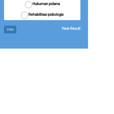
Hukuman pidana
Rehabilitasi psikologis
View Result
Vote