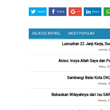
Tweet
Share
+1
Share
RELATED ARTIKEL
MOST POPULAR
Luncurkan 22 Janji Kerja, Su
Jum'at, 2
Anies: Insya Allah Saya dan 
Rabu, 21
Sambangi Balai Kota DKI,
Selasa, 2
Bebaskan Wilayahnya dari Isu SAR
Kamis, 1