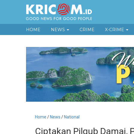
HOME
NEWS
CRIME
X-CRIME
Home
/
News
/
National
Ciptakan Pilgub Damai, 