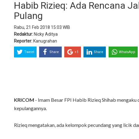
Habib Rizieq: Ada Rencana J
Pulang
Rabu, 21 Feb 2018 15:03 WIB
Redaktur:
Nicky Aditya
Reporter:
Kanugrahan
Tweet
Share
+1
Share
WhatsApp
KRICOM
- Imam Besar FPI Habib Rizieq Shihab mengaku dir
kepulangannya.
Rizieq mengatakan, ada kelompok pecundang yang licik da