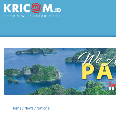
Home
/
News
/
National