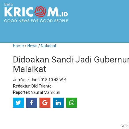
Home
/
News
/
National
Didoakan Sandi Jadi Gubernu
Malaikat
Jum'at, 5 Jan 2018 10:43 WIB
Redaktur:
Diki Trianto
Reporter:
Naufal Mamduh
Waki