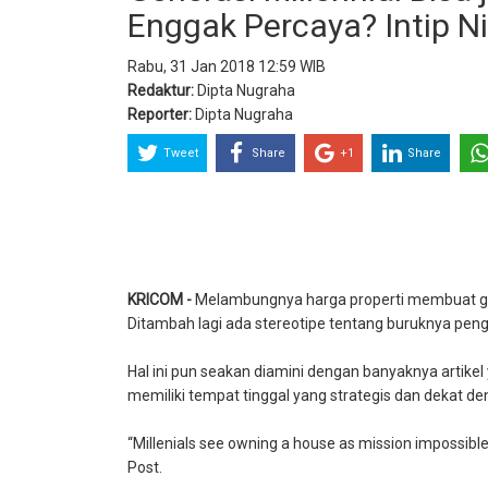
Enggak Percaya? Intip Ni
Rabu, 31 Jan 2018 12:59 WIB
Redaktur:
Dipta Nugraha
Reporter:
Dipta Nugraha
Tweet
Share
+1
Share
KRICOM -
Melambungnya harga properti membuat gene
Ditambah lagi ada stereotipe tentang buruknya peng
Hal ini pun seakan diamini dengan banyaknya artikel
memiliki tempat tinggal yang strategis dan dekat de
“Millenials see owning a house as mission impossible,
Post.