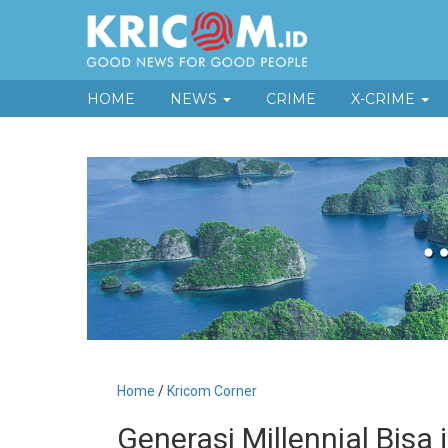
HOME
NEWS
CRIME
X-CRIME
Home
/
Kricom Corner
Generasi Millennial Bis