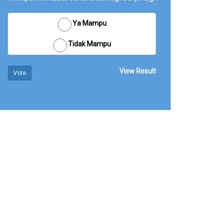
Ya Mampu
Tidak Mampu
View Result
Vote