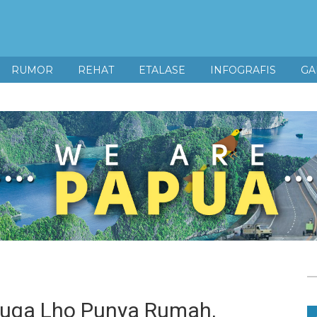
RUMOR
REHAT
ETALASE
INFOGRAFIS
GA
a juga Lho Punya Rumah,