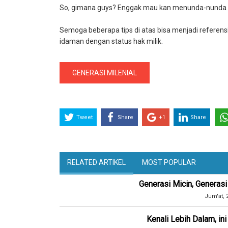
So, gimana guys? Enggak mau kan menunda-nunda te
Semoga beberapa tips di atas bisa menjadi referen
idaman dengan status hak milik.
GENERASI MILENIAL
Tweet
Share
+1
Share
RELATED ARTIKEL
MOST POPULAR
Generasi Micin, Generasi
Jum'at, 
Kenali Lebih Dalam, in