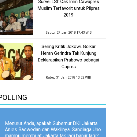
Survei LSI: Cak Imin Cawapres
Muslim Terfavorit untuk Pilpres
2019
Sabtu, 27 Jan 2018 17:43 WIB
Sering Kritik Jokowi, Golkar
Heran Gerindra Tak Kunjung
Deklarasikan Prabowo sebagai
Capres
Rabu, 31 Jan 2018 13:32 WIB
POLLING
Menurut Anda, apakah Gubernur DKI Jakarta
Anies Baswedan dan Wakilnya, Sandiaga Uno
mampu membuat Jakarta tak lagi banjir lagi?