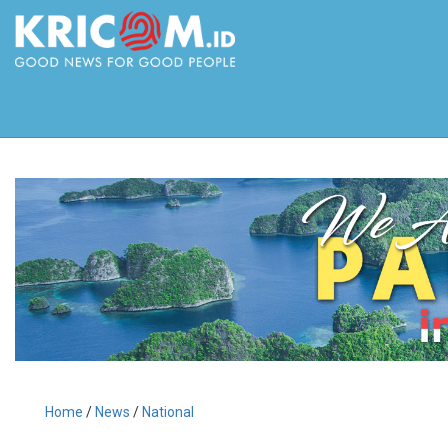
Home
/
News
/
National