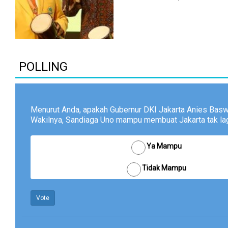
POLLING
Menurut Anda, apakah Gubernur DKI Jakarta Anies Bas
Wakilnya, Sandiaga Uno mampu membuat Jakarta tak lagi
Ya Mampu
Tidak Mampu
Vote