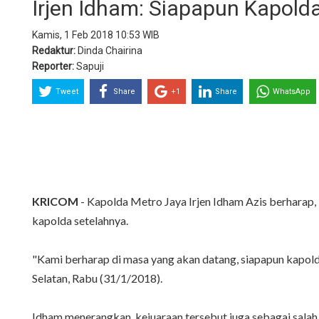
Irjen Idham: Siapapun Kapold
Kamis, 1 Feb 2018 10:53 WIB
Redaktur:
Dinda Chairina
Reporter:
Sapuji
Tweet
Share
+1
Share
WhatsApp
KRICOM
- Kapolda Metro Jaya Irjen Idham Azis berharap, 
kapolda setelahnya.
"Kami berharap di masa yang akan datang, siapapun kapoldany
Selatan, Rabu (31/1/2018).
Idham menerangkan, kejuaraan tersebut juga sebagai salah