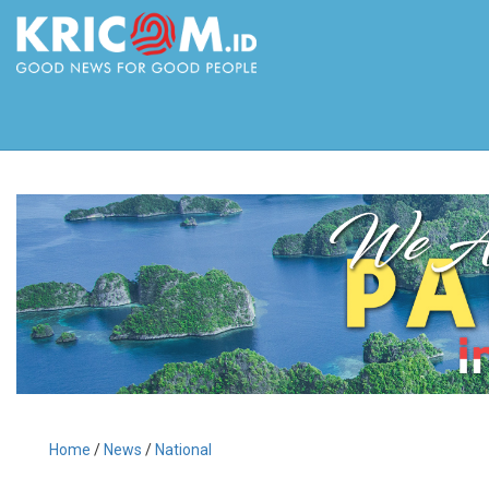
Home
/
News
/
National