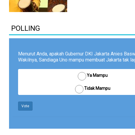
POLLING
Menurut Anda, apakah Gubernur DKI Jakarta Anies Bas
Wakilnya, Sandiaga Uno mampu membuat Jakarta tak lagi
Ya Mampu
Tidak Mampu
Vote