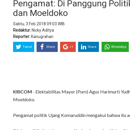
Pengamat: Di Panggung Politi
dan Moeldoko
Sabtu, 3 Feb 2018 09:03 WIB
Redaktur:
Nicky Aditya
Reporter:
Kanugrahan
Tweet
Share
+1
Share
WhatsApp
KRICOM
- Elektabilitas Mayor (Purn) Agus Harimurti Yud
Moeldoko.
Pengamat politik Ujang Komaruddin mengakui bahwa itu ad