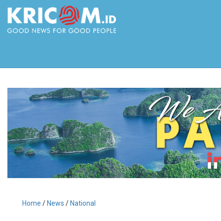
Home
/
News
/
National