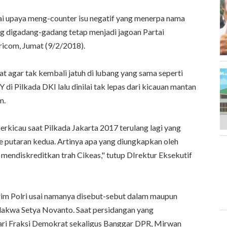
ai upaya meng-counter isu negatif yang menerpa nama
g digadang-gadang tetap menjadi jagoan Partai
ricom, Jumat (9/2/2018).
t agar tak kembali jatuh di lubang yang sama seperti
di Pilkada DKI lalu dinilai tak lepas dari kicauan mantan
m.
erkicau saat Pilkada Jakarta 2017 terulang lagi yang
putaran kedua. Artinya apa yang diungkapkan oleh
mendiskreditkan trah Cikeas," tutup DIrektur Eksekutif
im Polri usai namanya disebut-sebut dalam maupun
rdakwa Setya Novanto. Saat persidangan yang
ari Fraksi Demokrat sekaligus Banggar DPR, Mirwan