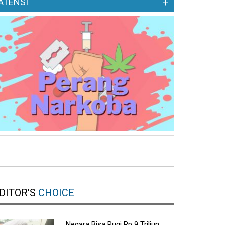
ATENSI
+
DITOR'S
CHOICE
Negara Bisa Rugi Rp 9 Triliun