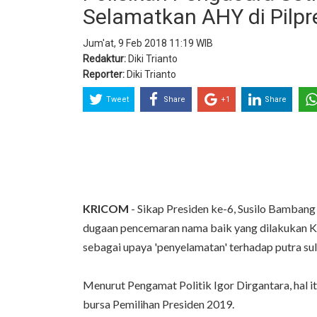
Selamatkan AHY di Pilpr
Jum'at, 9 Feb 2018 11:19 WIB
Redaktur:
Diki Trianto
Reporter:
Diki Trianto
Tweet
Share
+1
Share
KRICOM
- Sikap Presiden ke-6, Susilo Bamban
dugaan pencemaran nama baik yang dilakukan K
sebagai upaya 'penyelamatan' terhadap putra s
Menurut Pengamat Politik Igor Dirgantara, hal i
bursa Pemilihan Presiden 2019.