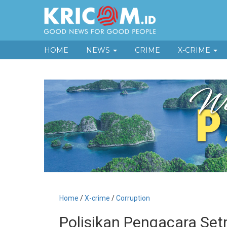
HOME
NEWS
CRIME
X-CRIME
Home
/
X-crime
/
Corruption
Polisikan Pengacara Setn