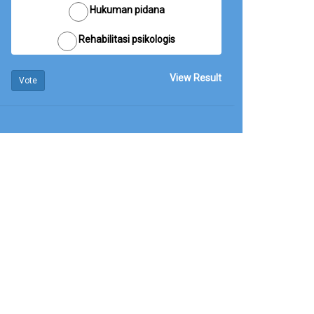
Hukuman pidana
Rehabilitasi psikologis
View Result
Vote