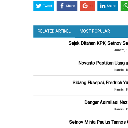
Tweet
Share
+1
Share
RELATED ARTIKEL
MOST POPULAR
Sejak Ditahan KPK, Setnov S
Jum'at, 1
Novanto Pastikan Uang u
Kamis, 1
Sidang Eksepsi, Fredrich 
Kamis, 1
Dengar Asimilasi Naz
Kamis, 1
Setnov Minta Paulus Tannos 