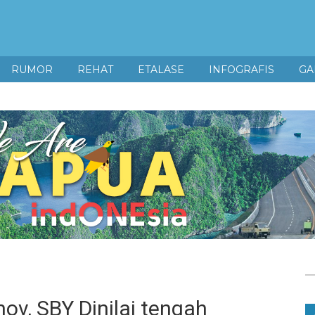
RUMOR
REHAT
ETALASE
INFOGRAFIS
GA
ov, SBY Dinilai tengah