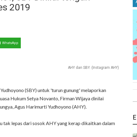
es 2019
WhatsApp
AHY dan SBY. (Instagram AHY)
g Yudhoyono (SBY) untuk 'turun gunung' melaporkan
uasa Hukum Setya Novanto, Firman Wijaya dinilai
ulungya, Agus Harimurti Yudhoyono (AHY).
E
tu tak lepas dari sosok AHY yang kerap dikaitkan dalam