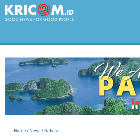
Home
/
News
/
National