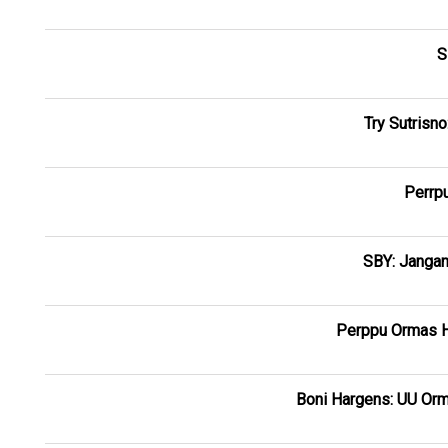
S
Try Sutrisn
Perrpu
SBY: Janga
Perppu Ormas Ha
Boni Hargens: UU Orm