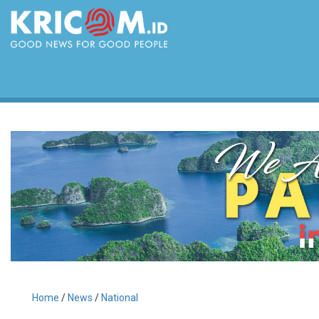
Home
/
News
/
National