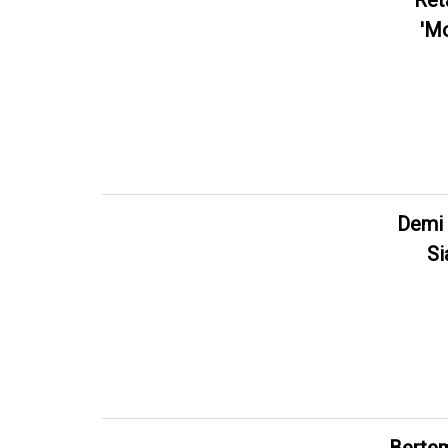
Ret
'Mo
Demi 
Si