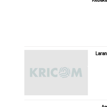
Kebaka
Laran