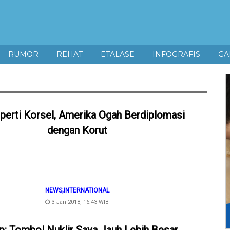
RUMOR
REHAT
ETALASE
INFOGRAFIS
GA
perti Korsel, Amerika Ogah Berdiplomasi
dengan Korut
,
NEWS
INTERNATIONAL
3 Jan 2018, 16:43 WIB