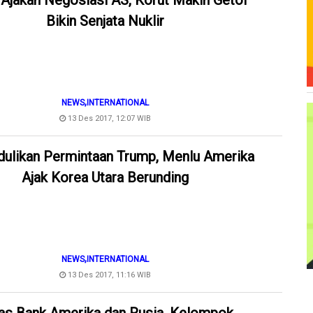
 Ajakan Negosiasi AS, Korut Makin Getol
Bikin Senjata Nuklir
,
NEWS
INTERNATIONAL
13 Des 2017, 12:07 WIB
dulikan Permintaan Trump, Menlu Amerika
Ajak Korea Utara Berunding
,
NEWS
INTERNATIONAL
13 Des 2017, 11:16 WIB