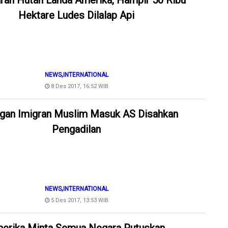
ran Hutan Landa Amerika, Hampir 50 Ribu
Hektare Ludes Dilalap Api
,
NEWS
INTERNATIONAL
8 Des 2017, 16:52 WIB
gan Imigran Muslim Masuk AS Disahkan
Pengadilan
,
NEWS
INTERNATIONAL
5 Des 2017, 13:53 WIB