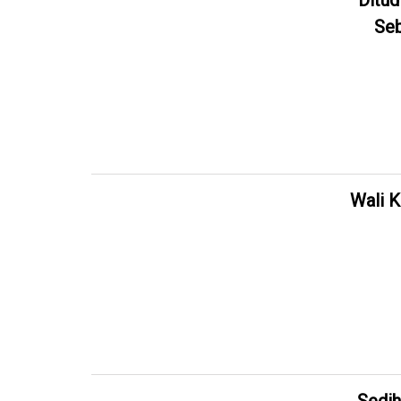
Ditud
Seb
Wali K