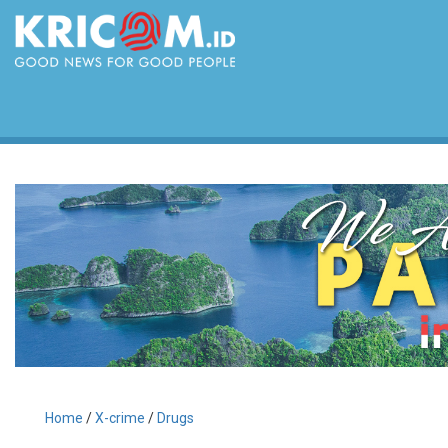
Home
/
X-crime
/
Drugs