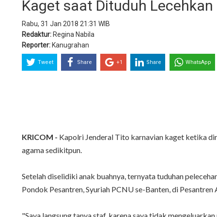
Kaget saat Dituduh Lecehkan 
Rabu, 31 Jan 2018 21:31 WIB
Redaktur:
Regina Nabila
Reporter:
Kanugrahan
Tweet
Share
+1
Share
WhatsApp
KRICOM -
Kapolri Jenderal Tito karnavian kaget ketika dir
agama sedikitpun.
Setelah diselidiki anak buahnya, ternyata tuduhan pelece
Pondok Pesantren, Syuriah PCNU se-Banten, di Pesantren A
"Saya langsung tanya staf, karena saya tidak mengeluarkan 