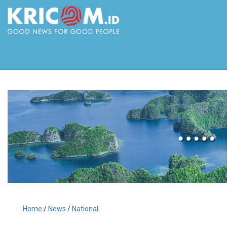
Home
/
News
/
National