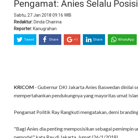
Pengamat: Anies Selalu Posisik
Sabtu, 27 Jan 2018 09:16 WIB
Redaktur:
Dinda Chairina
Reporter:
Kanugrahan
Tweet
Share
+1
Share
WhatsApp
KRICOM
- Gubernur DKI Jakarta Anies Baswedan dinilai s
mempertahankan pendukungnya yang mayoritas umat Isla
Pengamat Politik Ray Rangkuti mengatakan, demi branding
"Bagi Anies dia penting memposisikan sebagai pemimpin u
pemodal," kata Ray di Jakarta, Jumat (26/1/2018).