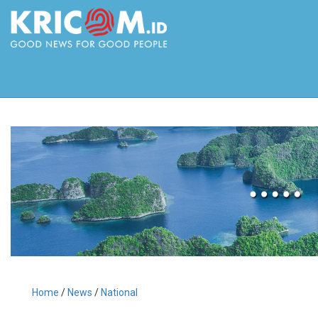
Home
/
News
/
National