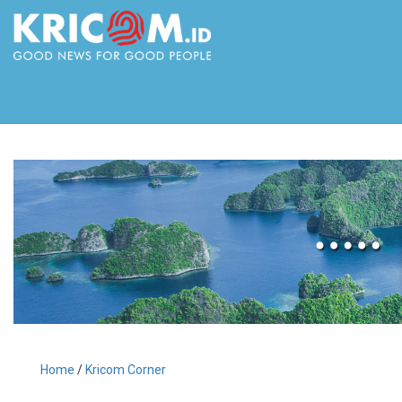
Home
/
Kricom Corner