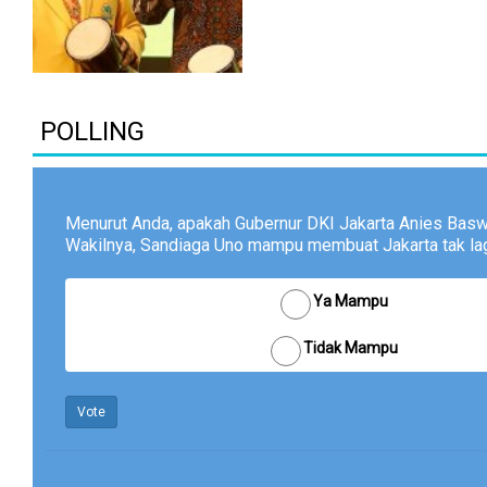
POLLING
Menurut Anda, apakah Gubernur DKI Jakarta Anies Bas
Wakilnya, Sandiaga Uno mampu membuat Jakarta tak lagi
Ya Mampu
Tidak Mampu
Vote