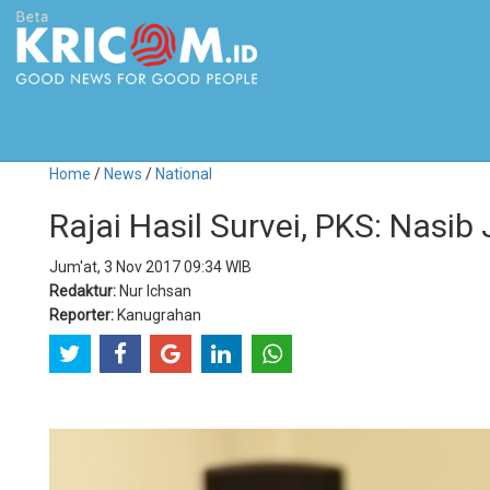
Home
/
News
/
National
Rajai Hasil Survei, PKS: Nasib
Jum'at, 3 Nov 2017 09:34 WIB
Redaktur:
Nur Ichsan
Reporter:
Kanugrahan