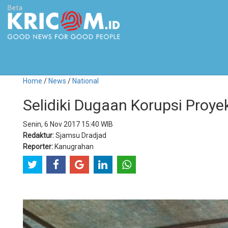
Home
/
News
/
National
Selidiki Dugaan Korupsi Proye
Senin, 6 Nov 2017 15:40 WIB
Redaktur:
Sjamsu Dradjad
Reporter:
Kanugrahan