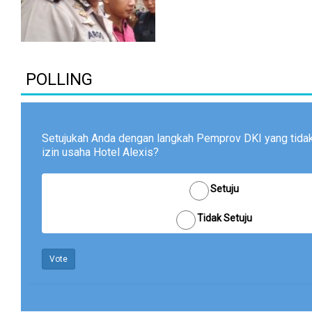
POLLING
Setujukah Anda dengan langkah Pemprov DKI yang tid
izin usaha Hotel Alexis?
Setuju
Tidak Setuju
Vote