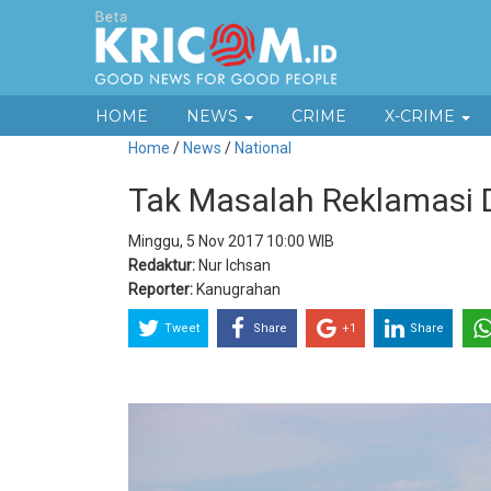
HOME
NEWS
CRIME
X-CRIME
Home
/
News
/
National
Tak Masalah Reklamasi Di
Minggu, 5 Nov 2017 10:00 WIB
Redaktur:
Nur Ichsan
Reporter:
Kanugrahan
Tweet
Share
+1
Share