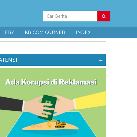
Pencarian
Berita
LLERY
KRICOM CORNER
INDEX
ATENSI
+