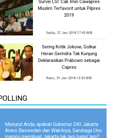
Survei LSI: Cak Imin Cawapres
Muslim Terfavorit untuk Pilpres
2019
Sabtu, 27 Jan 2018 17:43 WIB
Sering Kritik Jokowi, Golkar
Heran Gerindra Tak Kunjung
Deklarasikan Prabowo sebagai
Capres
Rabu, 31 Jan 2018 13:32 WIB
POLLING
Menurut Anda, apakah Gubernur DKI Jakarta
Anies Baswedan dan Wakilnya, Sandiaga Uno
mampu membuat Jakarta tak lagi banjir lagi?