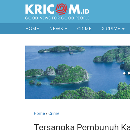
HOME
NEWS
CRIME
X-CRIME
Home
/
Crime
Tersangka Pembunuh Kar