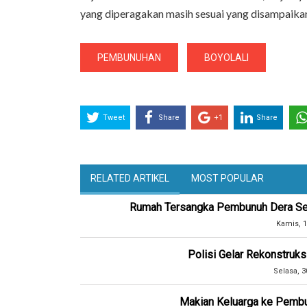
yang diperagakan masih sesuai yang disampaika
PEMBUNUHAN
BOYOLALI
Tweet
Share
+1
Share
RELATED ARTIKEL
MOST POPULAR
Rumah Tersangka Pembunuh Dera Sepi
Kamis, 1
Polisi Gelar Rekonstruk
Selasa, 3
Makian Keluarga ke Pembun