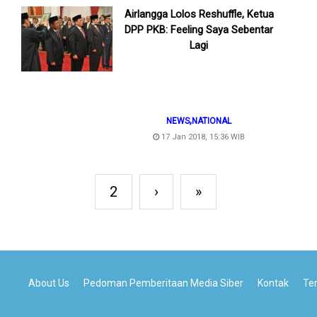
Airlangga Lolos Reshuffle, Ketua
DPP PKB: Feeling Saya Sebentar
Lagi
,
NEWS
NATIONAL
17 Jan 2018, 15:36 WIB
2
›
»
About Us
Pedoman Pemberitaan Media Siber
Kontak
Te