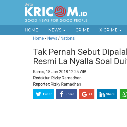
HOME
NEWS
CRIME
X-CRIME
Home
/
News
/
National
Tak Pernah Sebut Dipala
Resmi La Nyalla Soal Duit
Kamis, 18 Jan 2018 12:25 WIB
Redaktur:
Rizky Ramadhan
Reporter:
Rizky Ramadhan
Tweet
Share
+1
Share