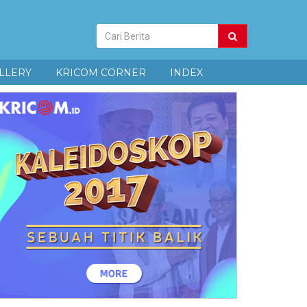
Pencarian
Berita
LLERY
KRICOM CORNER
INDEX