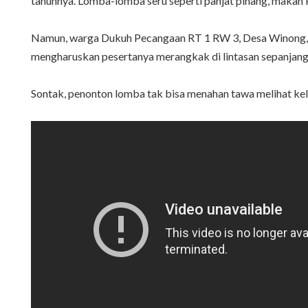
tahunnya. Lomba-lomba seru seperti panjat pinang, makan 
Namun, warga Dukuh Pecangaan RT 1 RW 3, Desa Winong, P
mengharuskan pesertanya merangkak di lintasan sepanjang 
Sontak, penonton lomba tak bisa menahan tawa melihat kel