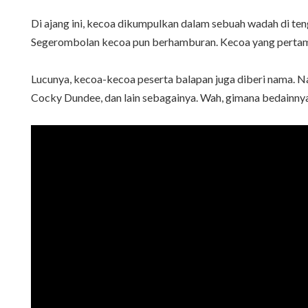
Di ajang ini, kecoa dikumpulkan dalam sebuah wadah di te
Segerombolan kecoa pun berhamburan. Kecoa yang pertama k
Lucunya, kecoa-kecoa peserta balapan juga diberi nama.
Cocky Dundee, dan lain sebagainya. Wah, gimana bedainny