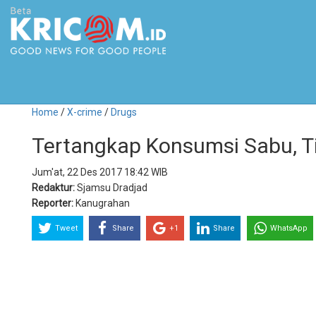
Home
/
X-crime
/
Drugs
Tertangkap Konsumsi Sabu, Ti
Jum'at, 22 Des 2017 18:42 WIB
Redaktur:
Sjamsu Dradjad
Reporter:
Kanugrahan
Tweet
Share
+1
Share
WhatsApp