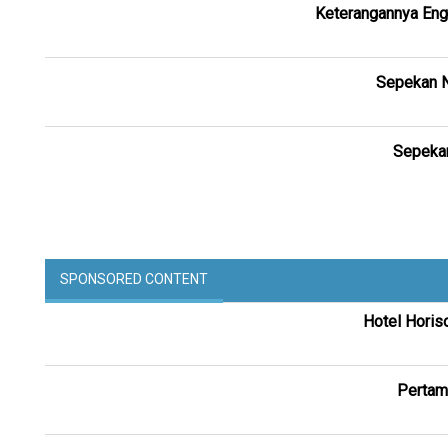
Keterangannya Engg
Sepekan N
Sepekan
SPONSORED CONTENT
Hotel Horis
Pertam